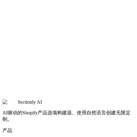
查看详情
家居厨房
Maxim's Espresso
意式咖啡机品牌,提供多种配件和定制套装,打造专业级家用咖
啡体验。
查看详情
时尚服饰
Sheenqaaf
高级定制裁缝,提供精确的身体尺寸测量和丰富的面料选择。
查看详情
Sectionly AI
AI驱动的Shopify产品选项构建器。使用自然语言创建无限定
制。
产品